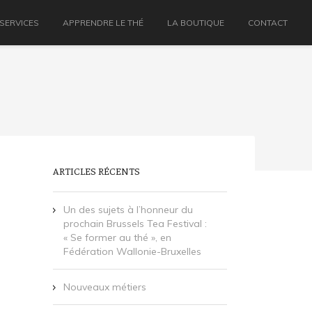
 SERVICES
APPRENDRE LE THÉ
LA BOUTIQUE
CONTACT
ARTICLES RÉCENTS
Un des sujets à l’honneur du
prochain Brussels Tea Festival :
« Se former au thé », en
Fédération Wallonie-Bruxelles
Nouveaux métiers