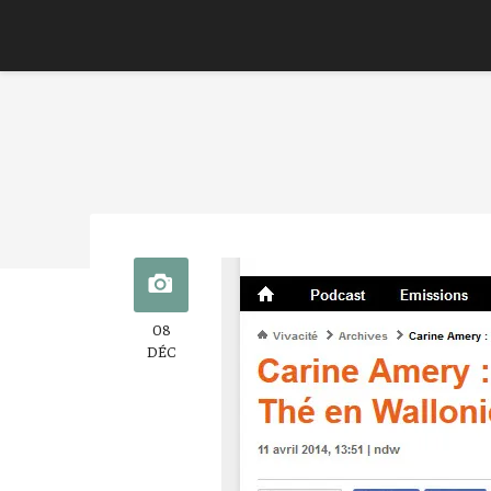
08
DÉC