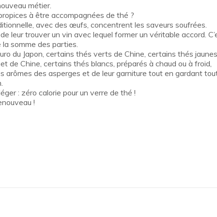
nouveau métier.
i propices à être accompagnées de thé ?
ditionnelle, avec des œufs, concentrent les saveurs soufrées.
e de leur trouver un vin avec lequel former un véritable accord. C’
e la somme des parties.
uro du Japon, certains thés verts de Chine, certains thés jaunes
et de Chine, certains thés blancs, préparés à chaud ou à froid,
s arômes des asperges et de leur garniture tout en gardant tou
.
ger : zéro calorie pour un verre de thé !
enouveau !
 mail