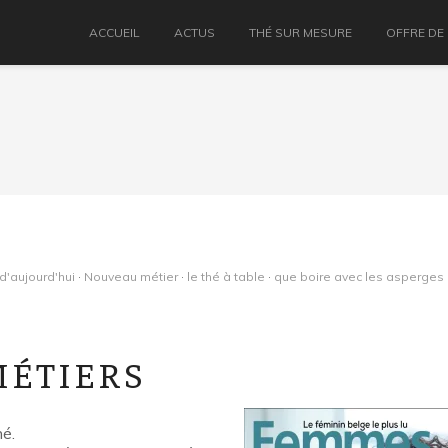
ACCUEIL
ACTUS
THÉ SUR MESURE
OFFRE DE
'aujourd'hui
·
Nouveau métier
·
le thé à table
·
que boire avec les asperges
ÉTIERS
hé.