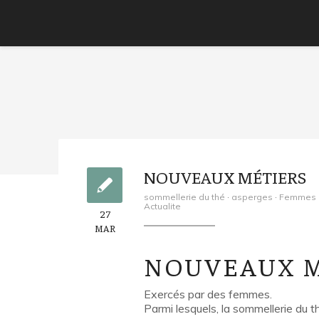
NOUVEAUX MÉTIERS
sommellerie du thé
·
asperges
·
Femmes d
Actualite
27
MAR
NOUVEAUX M
Exercés par des femmes.
Parmi lesquels, la sommellerie du t