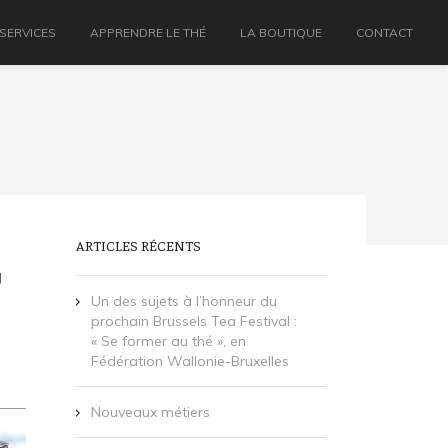
 SERVICES
APPRENDRE LE THÉ
LA BOUTIQUE
CONTACT
ARTICLES RÉCENTS
|
Un des sujets à l’honneur du
prochain Brussels Tea Festival :
« Se former au thé », en
Fédération Wallonie-Bruxelles
Nouveaux métiers