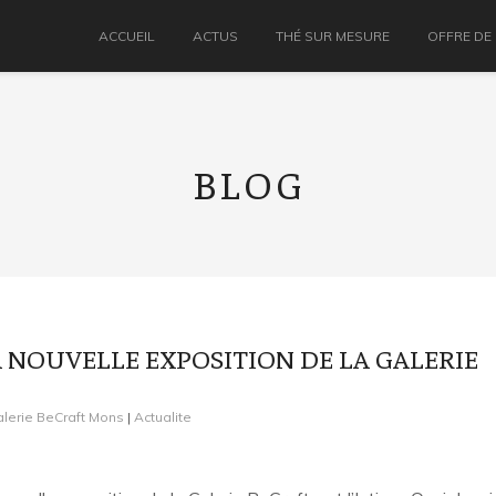
ACCUEIL
ACTUS
THÉ SUR MESURE
OFFRE DE
BLOG
LA NOUVELLE EXPOSITION DE LA GALERIE
lerie BeCraft Mons
|
Actualite