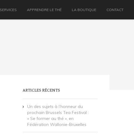
 SERVICES
APPRENDRE LE THÉ
LA BOUTIQUE
CONTACT
ARTICLES RÉCENTS
Un des sujets à l’honneur du
prochain Brussels Tea Festival :
« Se former au thé », en
Fédération Wallonie-Bruxelles