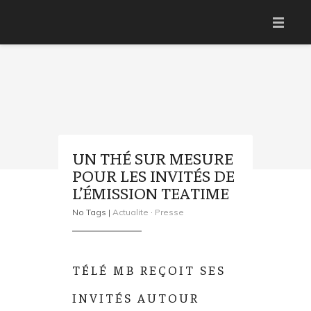
ACCUEIL
ACTUS
THÉ SUR MESURE
OFFRE DE SERVICES
UN THÉ SUR MESURE
POUR LES INVITÉS DE
APPRENDRE LE THÉ
L’ÉMISSION TEATIME
LA BOUTIQUE
No Tags |
Actualite
·
Presse
CONTACT
TÉLÉ MB REÇOIT SES
INVITÉS AUTOUR