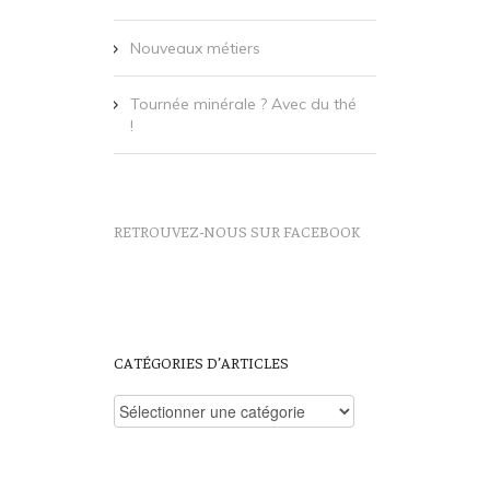
Nouveaux métiers
Ce site utilise Akismet pour
réduire les indésirables.
En savoir
Tournée minérale ? Avec du thé
plus sur comment les données de
!
vos commentaires sont utilisées
.
RETROUVEZ-NOUS SUR FACEBOOK
CATÉGORIES D’ARTICLES
Catégories
d’articles