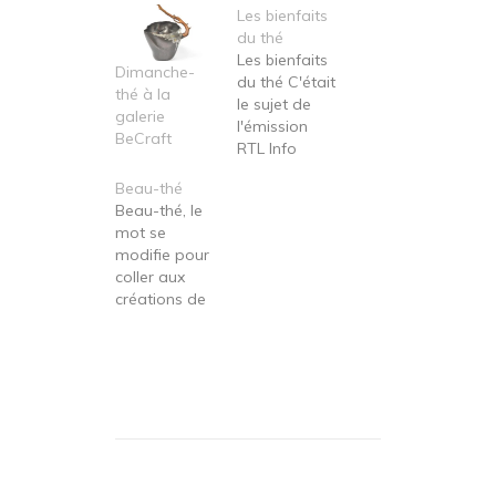
Les bienfaits
du thé
Les bienfaits
Dimanche-
du thé C'était
thé à la
le sujet de
galerie
l'émission
BeCraft
RTL Info
bienvenue du
Beau-thé
lundi 24
Beau-thé, le
janvier 2022
mot se
Les bienfaits
modifie pour
du thé En
coller aux
prélude à la
créations de
Tournée
Ruby
minérale, qui
Sylvious. Le
commence le
matériau à la
premier
base de son
février
travail ?
prochain.
Modeste,
plus que
modeste, un