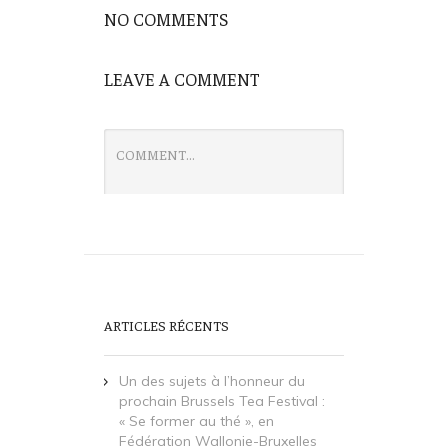
déchet : le
NO COMMENTS
sachet
contenant les
feuilles du
LEAVE A COMMENT
thé qu'elle
vient de faire
infuser. En
2015, elle
créé une
œuvre par
jour sur une…
ARTICLES RÉCENTS
Un des sujets à l’honneur du
prochain Brussels Tea Festival :
« Se former au thé », en
Fédération Wallonie-Bruxelles