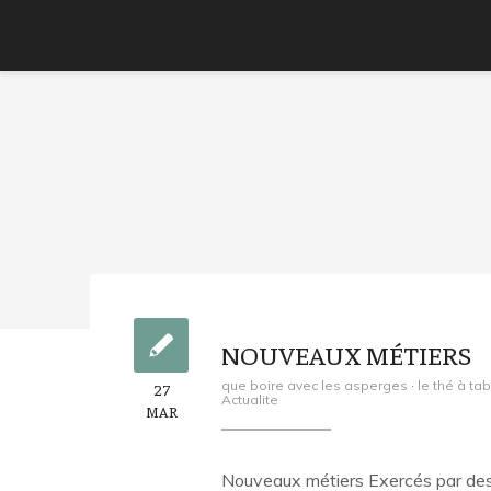
NOUVEAUX MÉTIERS
que boire avec les asperges
·
le thé à tab
27
Actualite
MAR
Nouveaux métiers Exercés par des