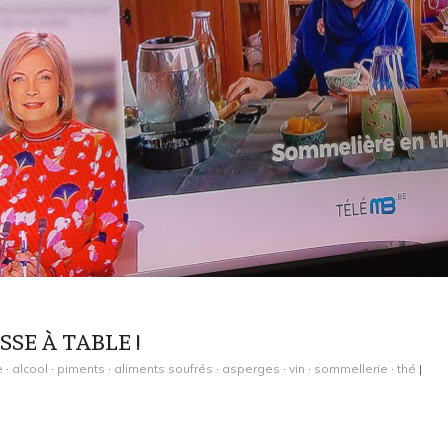
SSE À TABLE !
e
·
alcool
·
piments
·
aliments soufrés
·
asperges
·
vin
·
sommellerie
·
thé
|