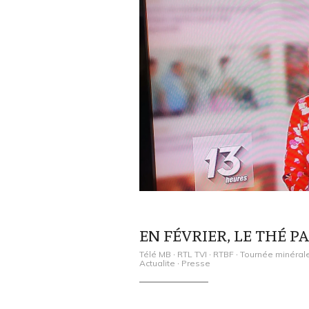
EN FÉVRIER, LE THÉ PA
Télé MB
·
RTL TVI
·
RTBF
·
Tournée minéral
Actualite
·
Presse