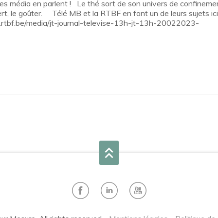
t les média en parlent ! Le thé sort de son univers de confineme
ert, le goûter. Télé MB et la RTBF en font un de leurs sujets ici
io.rtbf.be/media/jt-journal-televise-13h-jt-13h-20022023-