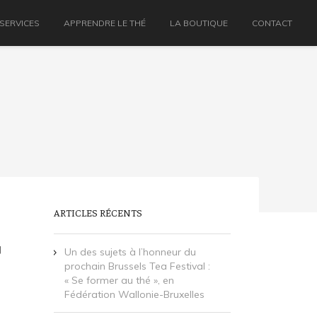
 SERVICES
APPRENDRE LE THÉ
LA BOUTIQUE
CONTACT
ARTICLES RÉCENTS
|
Un des sujets à l’honneur du
prochain Brussels Tea Festival :
« Se former au thé », en
Fédération Wallonie-Bruxelles